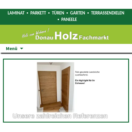
LAMINAT
PARKETT
TÜREN
GARTEN
TERRASSENDIELEN
PANEELE
Zum
Menü
Inhalt
springen
Unsere zahlreichen Referenzen