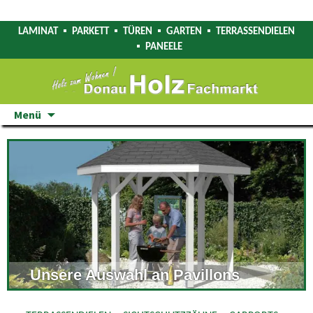
LAMINAT
PARKETT
TÜREN
GARTEN
TERRASSENDIELEN
PANEELE
Zum
Menü
Inhalt
springen
Unsere Auswahl an Pavillons